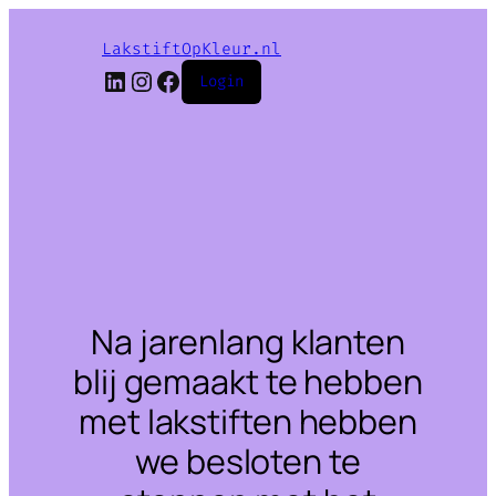
LakstiftOpKleur.nl
LinkedIn
Instagram
Facebook
Login
Na jarenlang klanten
blij gemaakt te hebben
met lakstiften hebben
we besloten te