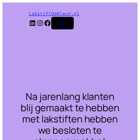
LakstiftOpKleur.nl
LinkedIn
Instagram
Facebook
Login
Na jarenlang klanten
blij gemaakt te hebben
met lakstiften hebben
we besloten te