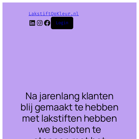
LakstiftOpKleur.nl
LinkedIn
Instagram
Facebook
Login
Na jarenlang klanten
blij gemaakt te hebben
met lakstiften hebben
we besloten te