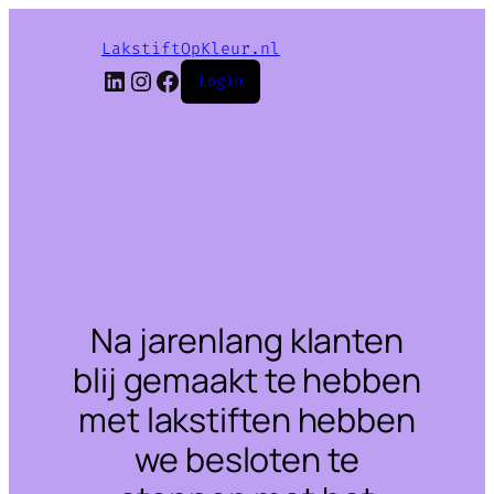
LakstiftOpKleur.nl
LinkedIn
Instagram
Facebook
Login
Na jarenlang klanten
blij gemaakt te hebben
met lakstiften hebben
we besloten te