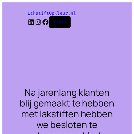
LakstiftOpKleur.nl
LinkedIn
Instagram
Facebook
Login
Na jarenlang klanten
blij gemaakt te hebben
met lakstiften hebben
we besloten te