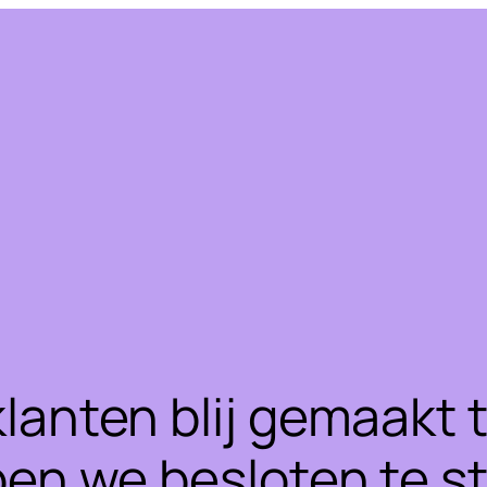
klanten blij gemaakt
ben we besloten te 