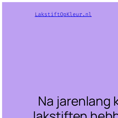
LakstiftOpKleur.nl
Na jarenlang 
lakstiften heb