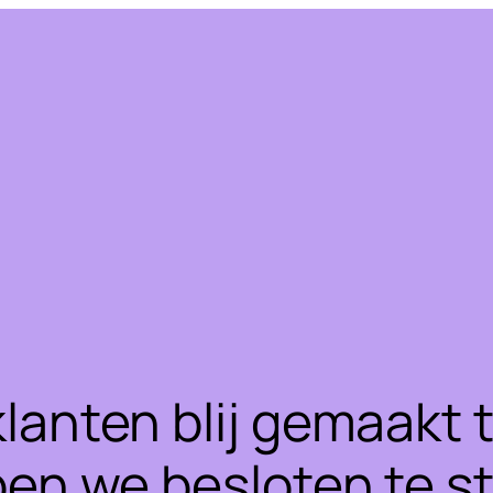
klanten blij gemaakt
ben we besloten te 