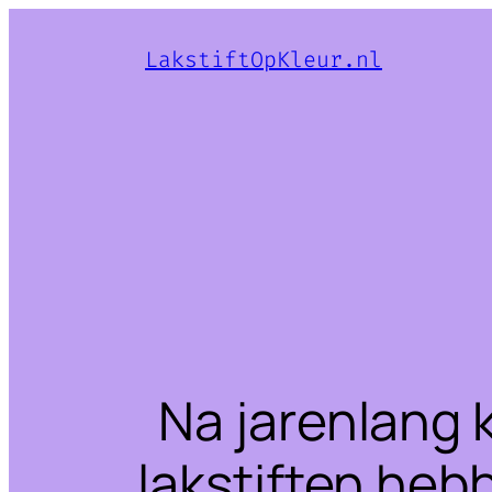
LakstiftOpKleur.nl
Na jarenlang 
lakstiften heb