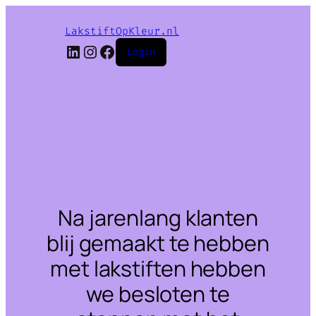
LakstiftOpKleur.nl
LinkedIn
Instagram
Facebook
Login
Na jarenlang klanten
blij gemaakt te hebben
met lakstiften hebben
we besloten te