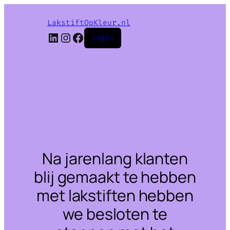
LakstiftOpKleur.nl
LinkedIn
Instagram
Facebook
Login
Na jarenlang klanten
blij gemaakt te hebben
met lakstiften hebben
we besloten te