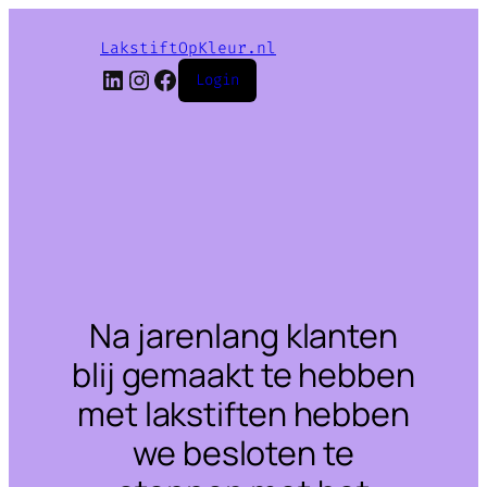
LakstiftOpKleur.nl
LinkedIn
Instagram
Facebook
Login
Na jarenlang klanten
blij gemaakt te hebben
met lakstiften hebben
we besloten te