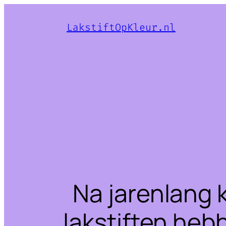
LakstiftOpKleur.nl
Na jarenlang 
lakstiften heb