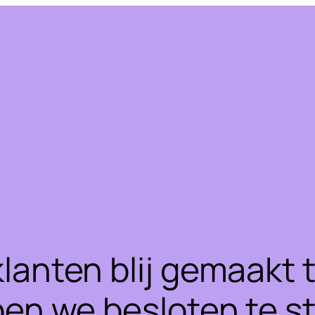
klanten blij gemaakt
ben we besloten te 