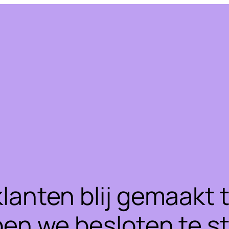
klanten blij gemaakt
ben we besloten te 