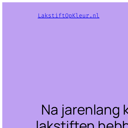
LakstiftOpKleur.nl
Na jarenlang 
lakstiften heb