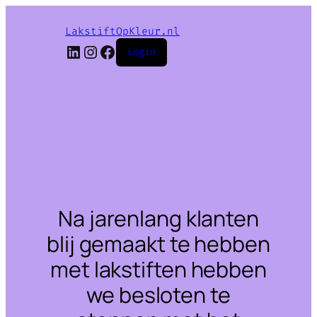
LakstiftOpKleur.nl
LinkedIn
Instagram
Facebook
Login
Na jarenlang klanten
blij gemaakt te hebben
met lakstiften hebben
we besloten te