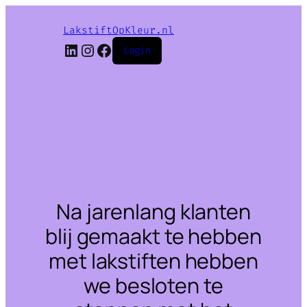
LakstiftOpKleur.nl
LinkedIn
Instagram
Facebook
Login
Na jarenlang klanten
blij gemaakt te hebben
met lakstiften hebben
we besloten te