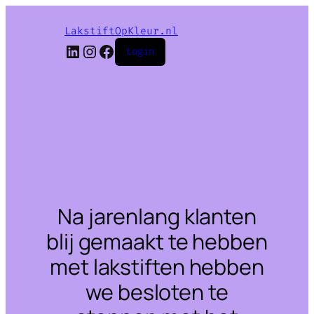
LakstiftOpKleur.nl
LinkedIn
Instagram
Facebook
Login
Na jarenlang klanten
blij gemaakt te hebben
met lakstiften hebben
we besloten te