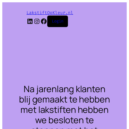
LakstiftOpKleur.nl
LinkedIn
Instagram
Facebook
Login
Na jarenlang klanten
blij gemaakt te hebben
met lakstiften hebben
we besloten te