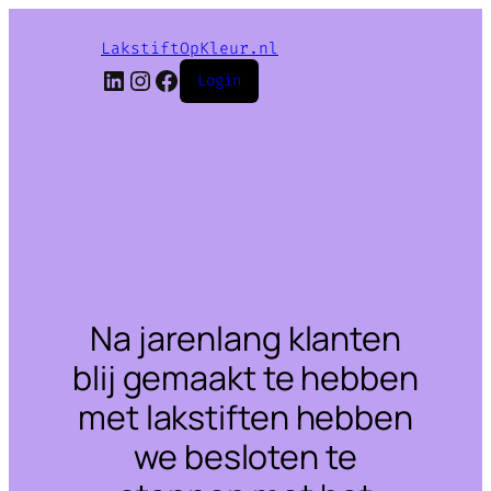
LakstiftOpKleur.nl
LinkedIn
Instagram
Facebook
Login
Na jarenlang klanten
blij gemaakt te hebben
met lakstiften hebben
we besloten te