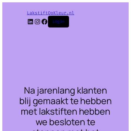
LakstiftOpKleur.nl
LinkedIn
Instagram
Facebook
Login
Na jarenlang klanten
blij gemaakt te hebben
met lakstiften hebben
we besloten te