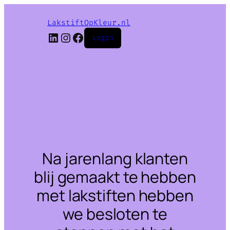
LakstiftOpKleur.nl
LinkedIn
Instagram
Facebook
Login
Na jarenlang klanten
blij gemaakt te hebben
met lakstiften hebben
we besloten te