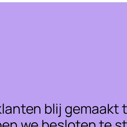
klanten blij gemaakt
ben we besloten te 