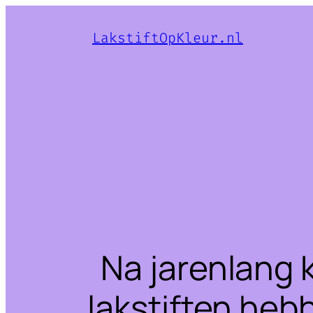
LakstiftOpKleur.nl
Na jarenlang 
lakstiften heb