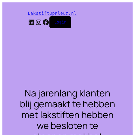
LakstiftOpKleur.nl
LinkedIn
Instagram
Facebook
Login
Na jarenlang klanten
blij gemaakt te hebben
met lakstiften hebben
we besloten te