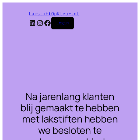
LakstiftOpKleur.nl
LinkedIn
Instagram
Facebook
Login
Na jarenlang klanten
blij gemaakt te hebben
met lakstiften hebben
we besloten te