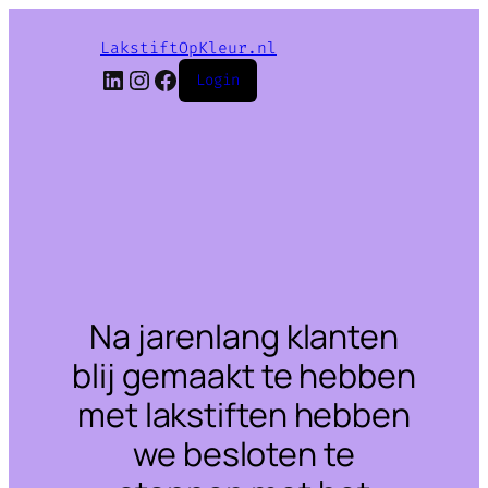
LakstiftOpKleur.nl
LinkedIn
Instagram
Facebook
Login
Na jarenlang klanten
blij gemaakt te hebben
met lakstiften hebben
we besloten te