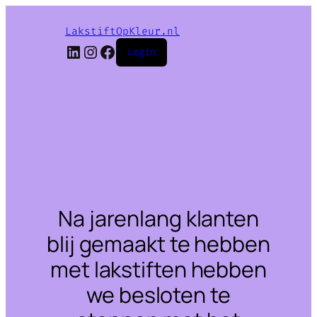
LakstiftOpKleur.nl
LinkedIn
Instagram
Facebook
Login
Na jarenlang klanten
blij gemaakt te hebben
met lakstiften hebben
we besloten te