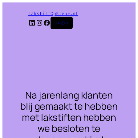
LakstiftOpKleur.nl
LinkedIn
Instagram
Facebook
Login
Na jarenlang klanten
blij gemaakt te hebben
met lakstiften hebben
we besloten te