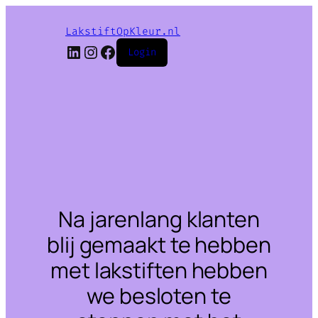
LakstiftOpKleur.nl
LinkedIn
Instagram
Facebook
Login
Na jarenlang klanten
blij gemaakt te hebben
met lakstiften hebben
we besloten te