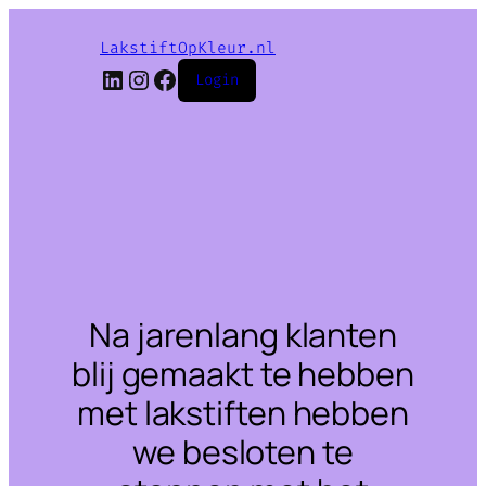
LakstiftOpKleur.nl
LinkedIn
Instagram
Facebook
Login
Na jarenlang klanten
blij gemaakt te hebben
met lakstiften hebben
we besloten te