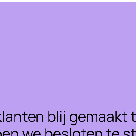
klanten blij gemaakt
ben we besloten te 