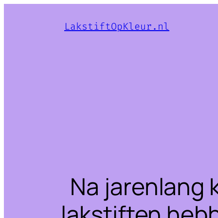
LakstiftOpKleur.nl
Na jarenlang 
lakstiften heb