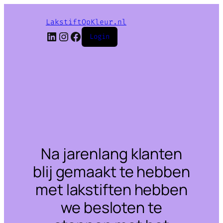
LakstiftOpKleur.nl
LinkedIn
Instagram
Facebook
Login
Na jarenlang klanten
blij gemaakt te hebben
met lakstiften hebben
we besloten te