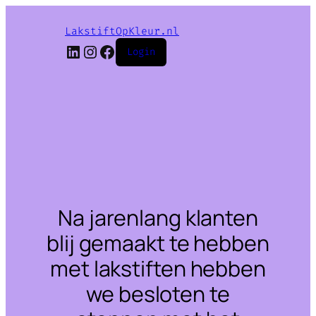
LakstiftOpKleur.nl
LinkedIn
Instagram
Facebook
Login
Na jarenlang klanten
blij gemaakt te hebben
met lakstiften hebben
we besloten te