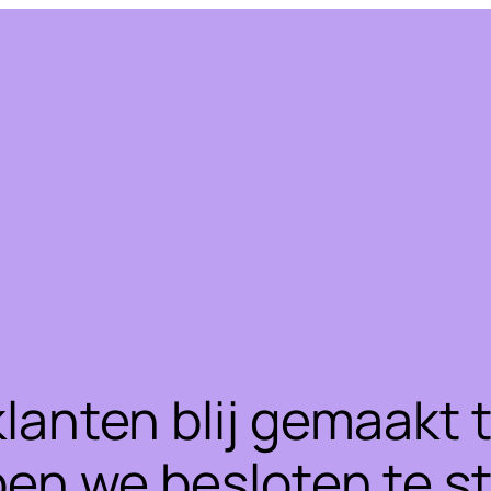
klanten blij gemaakt
ben we besloten te 