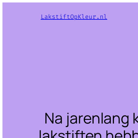
LakstiftOpKleur.nl
Na jarenlang 
lakstiften heb