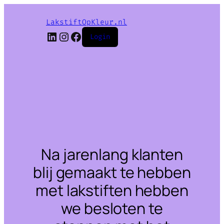
LakstiftOpKleur.nl
LinkedIn
Instagram
Facebook
Login
Na jarenlang klanten
blij gemaakt te hebben
met lakstiften hebben
we besloten te