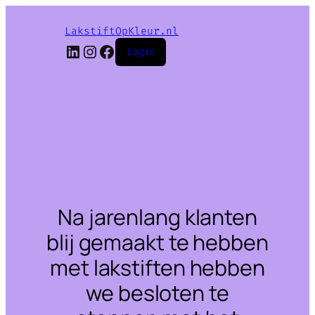
LakstiftOpKleur.nl
LinkedIn
Instagram
Facebook
Login
Na jarenlang klanten
blij gemaakt te hebben
met lakstiften hebben
we besloten te