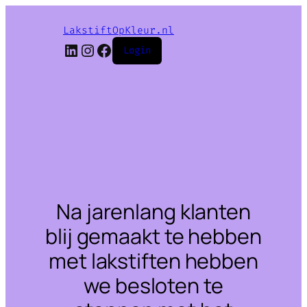
LakstiftOpKleur.nl
LinkedIn
Instagram
Facebook
Login
Na jarenlang klanten
blij gemaakt te hebben
met lakstiften hebben
we besloten te