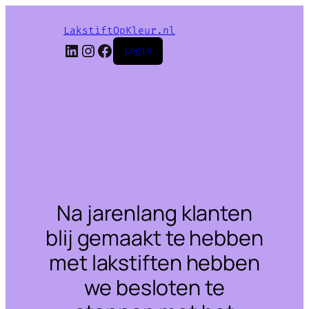
LakstiftOpKleur.nl
LinkedIn
Instagram
Facebook
Login
Na jarenlang klanten
blij gemaakt te hebben
met lakstiften hebben
we besloten te