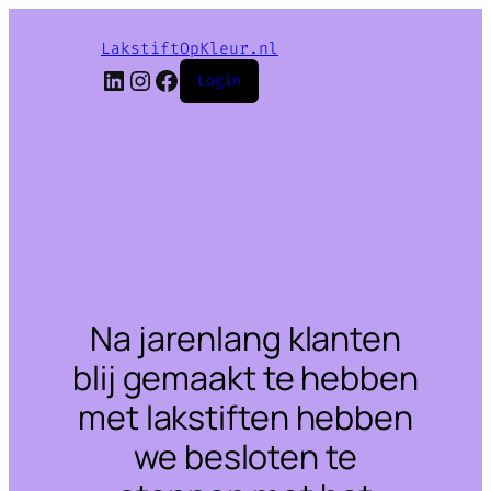
LakstiftOpKleur.nl
LinkedIn
Instagram
Facebook
Login
Na jarenlang klanten
blij gemaakt te hebben
met lakstiften hebben
we besloten te