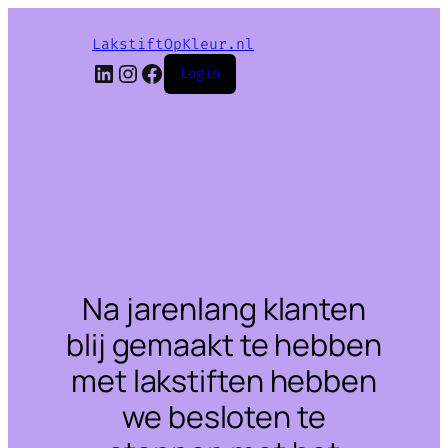
LakstiftOpKleur.nl
LinkedIn
Instagram
Facebook
Login
Na jarenlang klanten
blij gemaakt te hebben
met lakstiften hebben
we besloten te