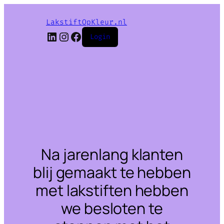
LakstiftOpKleur.nl
LinkedIn
Instagram
Facebook
Login
Na jarenlang klanten
blij gemaakt te hebben
met lakstiften hebben
we besloten te