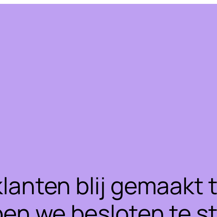
klanten blij gemaakt
ben we besloten te 