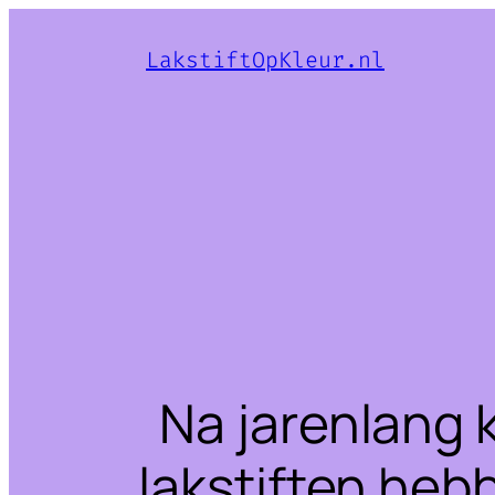
LakstiftOpKleur.nl
Na jarenlang 
lakstiften heb