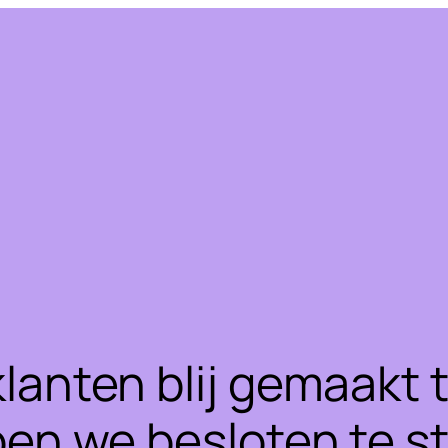
klanten blij gemaakt
ben we besloten te 