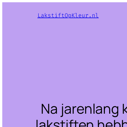
LakstiftOpKleur.nl
Na jarenlang 
lakstiften heb