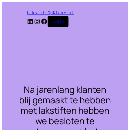
LakstiftOpKleur.nl
LinkedIn
Instagram
Facebook
Login
Na jarenlang klanten
blij gemaakt te hebben
met lakstiften hebben
we besloten te