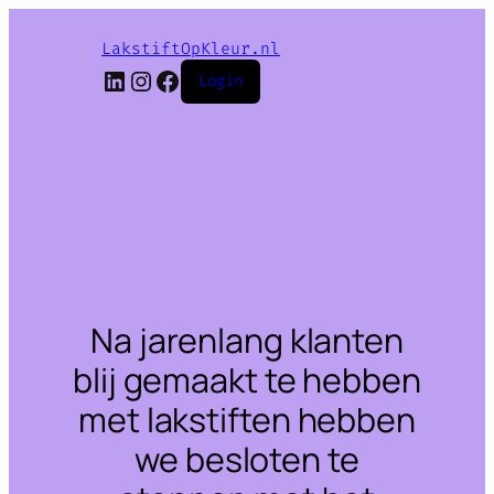
LakstiftOpKleur.nl
LinkedIn
Instagram
Facebook
Login
Na jarenlang klanten
blij gemaakt te hebben
met lakstiften hebben
we besloten te