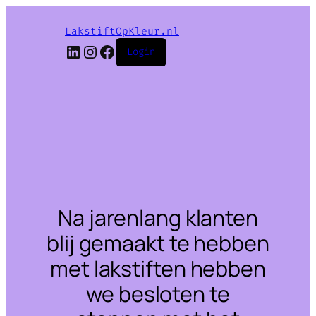
LakstiftOpKleur.nl
LinkedIn
Instagram
Facebook
Login
Na jarenlang klanten
blij gemaakt te hebben
met lakstiften hebben
we besloten te