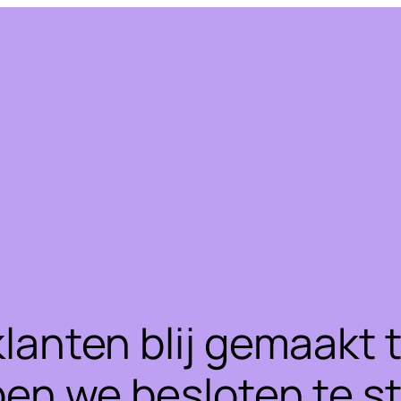
klanten blij gemaakt
ben we besloten te 