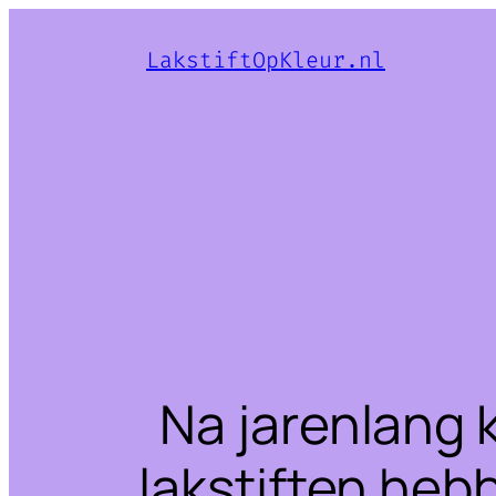
LakstiftOpKleur.nl
Na jarenlang 
lakstiften heb