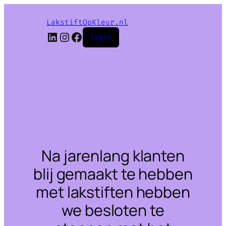
LakstiftOpKleur.nl
LinkedIn
Instagram
Facebook
Login
Na jarenlang klanten
blij gemaakt te hebben
met lakstiften hebben
we besloten te