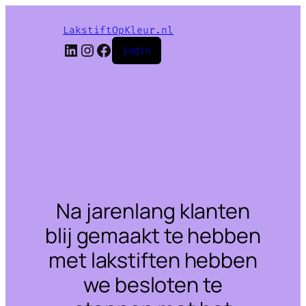
LakstiftOpKleur.nl
LinkedIn
Instagram
Facebook
Login
Na jarenlang klanten
blij gemaakt te hebben
met lakstiften hebben
we besloten te