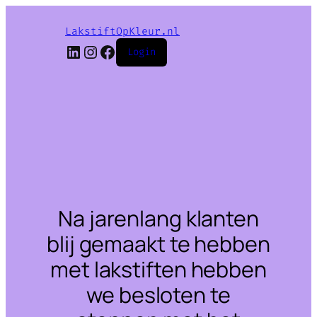
LakstiftOpKleur.nl
LinkedIn
Instagram
Facebook
Login
Na jarenlang klanten
blij gemaakt te hebben
met lakstiften hebben
we besloten te