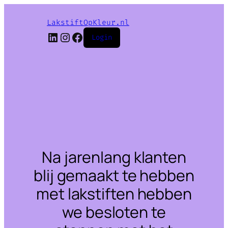
LakstiftOpKleur.nl
LinkedIn
Instagram
Facebook
Login
Na jarenlang klanten
blij gemaakt te hebben
met lakstiften hebben
we besloten te