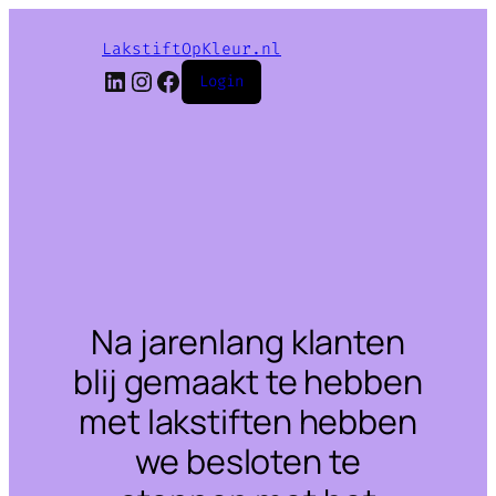
LakstiftOpKleur.nl
LinkedIn
Instagram
Facebook
Login
Na jarenlang klanten
blij gemaakt te hebben
met lakstiften hebben
we besloten te