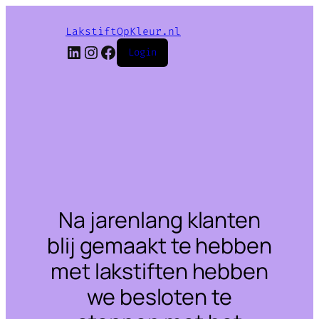
LakstiftOpKleur.nl
LinkedIn
Instagram
Facebook
Login
Na jarenlang klanten
blij gemaakt te hebben
met lakstiften hebben
we besloten te